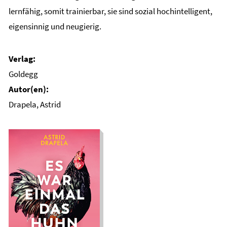
lernfähig, somit trainierbar, sie sind sozial hochintelligent,
eigensinnig und neugierig.
Goldegg
Drapela, Astrid
Es war einmal das
Huhn. Eine
Forschungsreise
durch die bewegte
Geschichte von
Mensch und Huhn