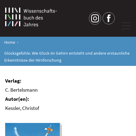
Home
Glücksgefühle. Wie Glück im Gehirn entsteht und andere erstaunliche
Erkenntnisse der Hirnforschung
C. Bertelsmann
Kessler, Christof