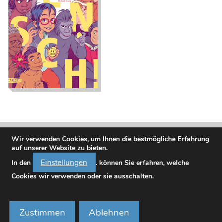
Mensch. Eine
Zeitreise durch
unsere Evolution
Wir verwenden Cookies, um Ihnen die bestmögliche Erfahrung
auf unserer Website zu bieten.
Einstellungen
In den
. können Sie erfahren, welche
Cookies wir verwenden oder sie ausschalten.
Bundesministerium für Frauen, Wissenschaft und Forschung
Minoritenplatz 3, A-1010 Wien, Telefon
01 2300023-0
Zustimmen
Ablehnen