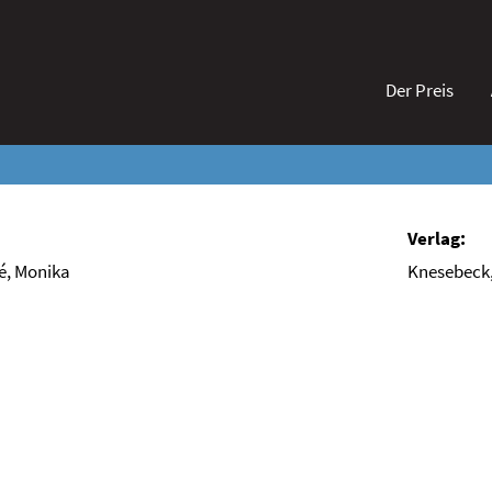
Der Preis
é, Monika
Knesebeck,