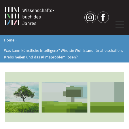
Home
Was kann künstliche Intelligenz? Wird sie Wohlstand für alle schaffen,
Krebs heilen und das Klimaproblem lösen?