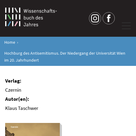
Home
Hochburg des Antisemitismus. Der Niedergang der Universität Wien
im 20. Jahrhundert
Czernin
Klaus Taschwer