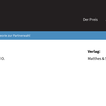
Der Preis
eorie zur Partnerwahl
 O.
Matthes & 