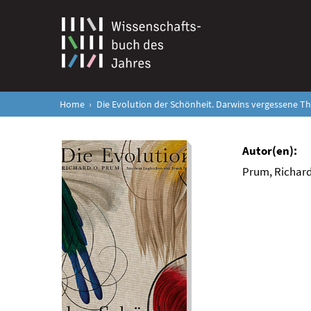
Home
Die Evolution der Schönheit. Darwins vergessene Th
Prum, Richard
Die Evolution der
Schönheit. Darwins
vergessene Theorie
zur Partnerwahl