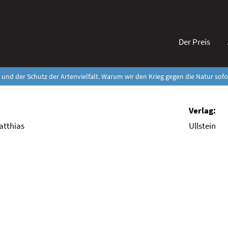
Der Preis
und der Schutz der Artenvielfalt. Warum wir den Krieg gegen die Natur so
atthias
Ullstein