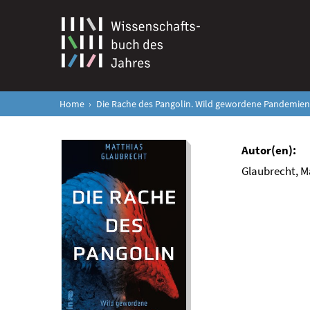
Home
Die Rache des Pangolin. Wild gewordene Pandemien 
Glaubrecht, M
Die Rache des
Pangolin. Wild
gewordene
Pandemien und der
Schutz der
Artenvielfalt. Warum
wir den Krieg gegen
die Natur sofort
beenden müssen