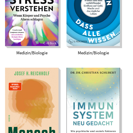
Wenn Körper und
Wissen und sein
Psyche Alarm
verblüffender
schlagen
Einfluss auf Geld,
Macht und das
tägliche Leben
Medizin/Biologie
Medizin/Biologie
Immunsystem neu
gedacht. Wie
Mensch. Evolution
psychische und
einer besonderen
soziale Faktoren
Spezies
unsere Gesundheit
stärken