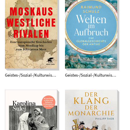
Moskaus westliche
Rivalen. Eine
Welten im Aufbruch.
europäische
Eine
Geschichte vom
Globalgeschichte
Nordkap bis zum
der Antike
Schwarzen Meer
Geistes-/Sozial-/Kulturwissenschaften
Geistes-/Sozial-/Kulturwissenschaften
Der Klang der
Persönliche Dinge.
Monarchie. Eine
Was Kleidung aus