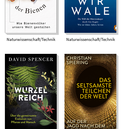
Welt gestalten
lernen
Naturwissenschaft/Technik
Naturwissenschaft/Technik
Wurzelreich. Über
Das seltsamste
die gemeinsame
Teilchen der Welt.
Evolution von
Auf der Jagd nach
Pflanze und Mensch
dem Neutrino