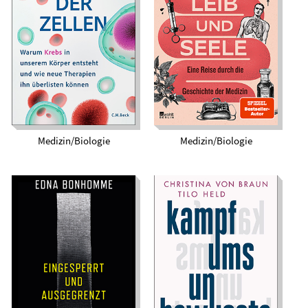
Warum Krebs in
Leib und Seele. Eine
unserem Körper
Reise durch die
entsteht und wie
Geschichte der
neue Therapien ihn
Medizin
überlisten können
Medizin/Biologie
Medizin/Biologie
Eingesperrt und
ausgegrenzt. Armut,
Kampf ums
Ausbeutung und
Unbewusste. Eine
Rassismus – eine
Gesellschaft auf der
andere Geschichte
Couch
der Medizin