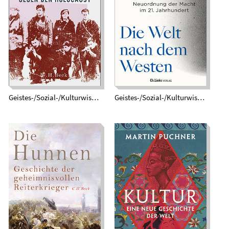
Widerstand.
Westen. Über die
Jüdinnen und Juden
Neuordnung der
im Kampf gegen den
Macht im 21.
Holocaust
Jahrhundert
Geistes-/Sozial-/Kulturwissenschaften
Geistes-/Sozial-/Kulturwissenschaften
Die Hunnen.
Geschichte der
Kultur. Eine neue
geheimnisvollen
Geschichte der Welt
Reiterkrieger