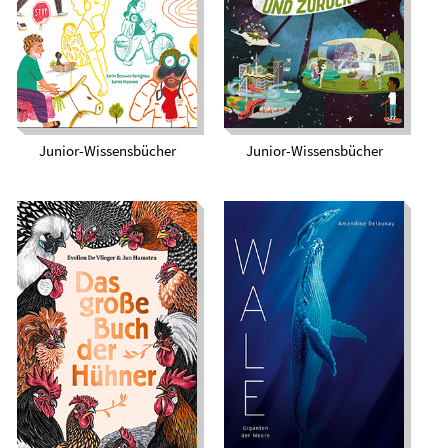
über die Welt von
Morgen
Junior-Wissensbücher
Junior-Wissensbücher
Das große Buch der
Wale. Giganten der
Hühner
Meere