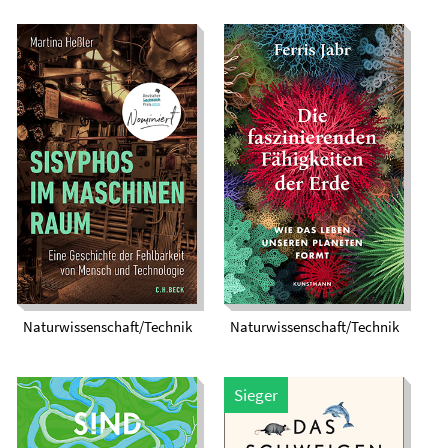
Sisyphos im
Das Erwachen der
Maschinenraum.
Erde. Wie das Leben
Eine Geschichte von
unseren Planeten
Mensch und
formt
Technologie
Naturwissenschaft/Technik
Naturwissenschaft/Technik