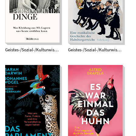
musikalische
NS-Lagern uns heute
Geschichte des
erzählen kann
Habsburgerreichs
Geistes-/Sozial-/Kulturwissenschaften
Geistes-/Sozial-/Kulturwissenschaften
Es war einmal das
Das Parlament der
Huhn. Eine
Natur. Was uns
Forschungsreise
Farne, Finken und
durch die bewegte
ihre Verwandten zu
Geschichte von
sagen haben
Mensch und Huhn