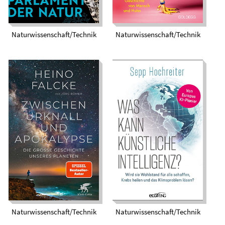
Naturwissenschaft/Technik
Naturwissenschaft/Technik
Was kann künstliche
Intelligenz? Wird sie
Zwischen Urknall
Wohlstand für alle
und Apokalypse. Die
schaffen, Krebs
große Geschichte
heilen und das
unseres Planeten
Klimaproblem
lösen?
Naturwissenschaft/Technik
Naturwissenschaft/Technik