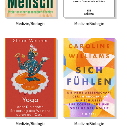
Medizin/Biologie
Medizin/Biologie
Sich fühlen. Die neue
Yoga oder Die sanfte
Wissenschaft der
Eroberung des
Interozeption als
Westens durch den
Schlüssel für
Osten
körperliche und
geistige Gesundheit
Medizin/Biologie
Medizin/Biologie