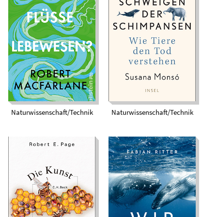
Das Schweigen der
Sind Flüsse
Schimpansen. Wie
Lebewesen?
Tiere den Tod
verstehen
Naturwissenschaft/Technik
Naturwissenschaft/Technik
Wir Wale. Die Welt
Die Kunst der
der Meeressäuger
Bienen. Wie
durch ihre Augen.
Bienenvölker unsere
Wie sie leben, lieben,