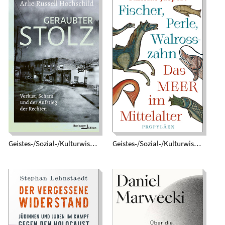
Geraubter Stolz.
Fischer, Perle,
Verlust, Scham und
Walrosszahn. Das
der Aufstieg der
Meer im Mittelalter
Rechten
Geistes-/Sozial-/Kulturwissenschaften
Geistes-/Sozial-/Kulturwissenschaften
Der vergessene
Die Welt nach dem