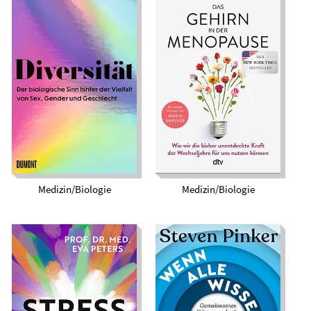
Das Gehirn in der
Diversität. Der
Menopause. Wie wir
biologische Sinn
die bisher
hinter der Vielfalt
unentdeckte Kraft
von Sex, Gender und
der Wechseljahre für
Geschlecht
uns nutzen können
Medizin/Biologie
Medizin/Biologie
Wenn alle wissen,
dass alle wissen.
Stress verstehen.
Gemeinsames