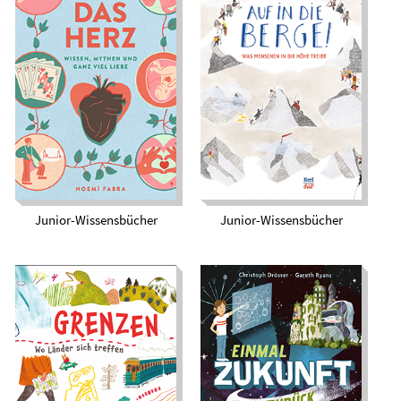
Das Herz. Wissen,
Auf in die Berge! Was
Mythen und ganz viel
Menschen in die
Liebe
Höhe treibt
Junior-Wissensbücher
Junior-Wissensbücher
Einmal Zukunft und
zurück.
Grenzen. Wo Länder
Kindersachbuch
sich treffen