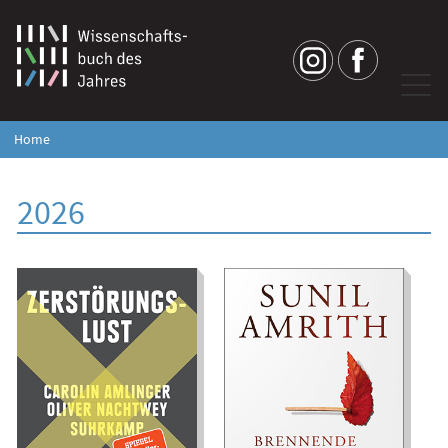
Home
2026
Zerstörungslust.
Brennende Erde.
Elemente des
Eine Geschichte der
demokratischen
letzten 500 Jahre
Faschismus