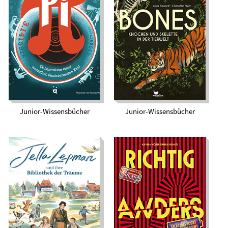
Bones. Knochen und
Verrückt nach Pi
Skelette in der
Tierwelt
Junior-Wissensbücher
Junior-Wissensbücher
Richtig anders –
Jella Lepmann und
anders richtig.
ihre Bibliothek der
Selbstbewusst
Träume
neurodivergent