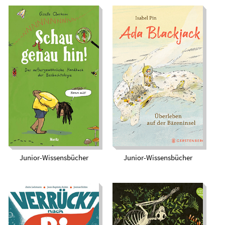
Schau genau hin!
Das
Ada Blackjack.
außergewöhnliche
Überleben auf der
Handbuch der
Bäreninsel
Beobachtologie
Junior-Wissensbücher
Junior-Wissensbücher