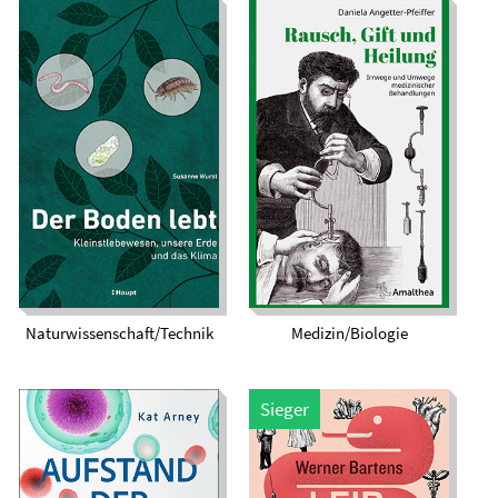
Rausch, Gift und
Der Boden lebt.
Heilung. Irrwege und
Kleinstlebewesen,
Umwege
unsere Erde und das
medizinischer
Klima
Behandlungen
Naturwissenschaft/Technik
Medizin/Biologie
Aufstand der Zellen.